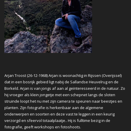
Arjan Troost (26-12-1968) Arjan is woonachtig in Rijssen (Overijssel)
dat in een bosrijk gebied ligt nabij de Sallandse Heuvelrug en de
Borkeld. Arjan is van jongs af aan al geïnteresseerd in de natuur. Zo
hij vroeger als klein jongetje met een schepnet langs de sloten
struinde loopt het nu met zijn camera te speuren naar beestjes en
planten. Zijn fotografie is herkenbaar aan de algemene
onderwerpen en soorten en deze vast te leggen in een keurig
verzorgd en sfeervol totaalplaatje.. Hij is fulltime bezig in de
fotografie, geeft workshops en fotoshoots.