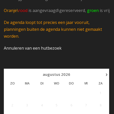
Oranje\
rood
is aangevraagd\gereserveerd,
groen
is vrij
De agenda loopt tot precies een jaar vooruit,
planningen buiten de agenda kunnen niet gemaakt
worden.
Annuleren van een hutbezoek
›
augustus
2026
ZO
MA
DI
WO
DO
VR
ZA
1
2
3
4
5
6
7
8