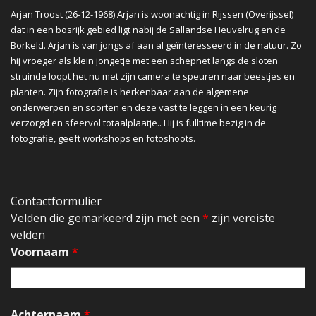
Arjan Troost (26-12-1968) Arjan is woonachtig in Rijssen (Overijssel)
dat in een bosrijk gebied ligt nabij de Sallandse Heuvelrug en de
Borkeld. Arjan is van jongs af aan al geïnteresseerd in de natuur. Zo
hij vroeger als klein jongetje met een schepnet langs de sloten
struinde loopt het nu met zijn camera te speuren naar beestjes en
planten. Zijn fotografie is herkenbaar aan de algemene
onderwerpen en soorten en deze vast te leggen in een keurig
verzorgd en sfeervol totaalplaatje.. Hij is fulltime bezig in de
fotografie, geeft workshops en fotoshoots.
Contactformulier
Velden die gemarkeerd zijn met een
*
zijn vereiste
velden
Voornaam
*
Achternaam
*