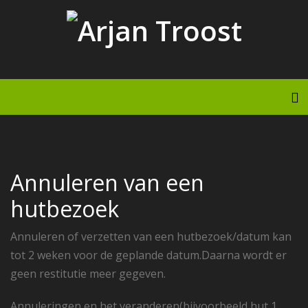
Doorgaan
naar
inhoud
To
Annuleren van een
hutbezoek
Annuleren of verzetten van een hutbezoek/datum kan
tot 2 weken voor de geplande datum.Daarna wordt er
geen restitutie meer gegeven.
Annuleringen en het veranderen(bijvoorbeeld hut 1