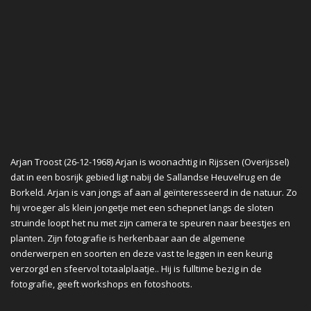
Arjan Troost (26-12-1968) Arjan is woonachtig in Rijssen (Overijssel)
dat in een bosrijk gebied ligt nabij de Sallandse Heuvelrug en de
Borkeld. Arjan is van jongs af aan al geïnteresseerd in de natuur. Zo
hij vroeger als klein jongetje met een schepnet langs de sloten
struinde loopt het nu met zijn camera te speuren naar beestjes en
planten. Zijn fotografie is herkenbaar aan de algemene
onderwerpen en soorten en deze vast te leggen in een keurig
verzorgd en sfeervol totaalplaatje.. Hij is fulltime bezig in de
fotografie, geeft workshops en fotoshoots.