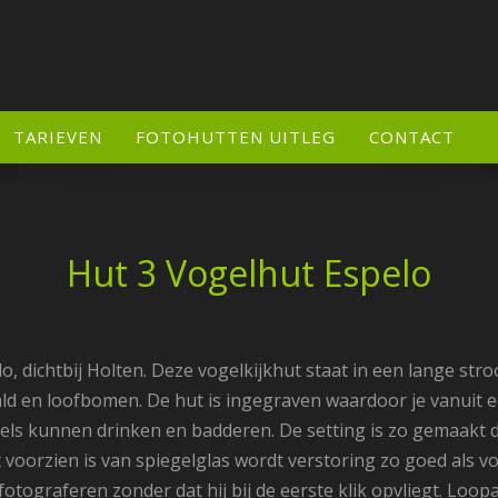
TARIEVEN
FOTOHUTTEN UITLEG
CONTACT
Hut 3 Vogelhut Espelo
o, dichtbij Holten. Deze vogelkijkhut staat in een lange st
d en loofbomen. De hut is ingegraven waardoor je vanuit 
gels kunnen drinken en badderen. De setting is zo gemaakt d
voorzien is van spiegelglas wordt verstoring zo goed als v
fotograferen zonder dat hij bij de eerste klik opvliegt. Loo