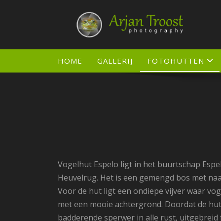
Doorgaan
naar
inhoud
HOME
GALLERIJ
FOTOHUTTEN
Vogelhut Espelo ligt in het buurtschap Espel
Heuvelrug. Het is een gemengd bos met naal
Voor de hut ligt een ondiepe vijver waar vo
met een mooie achtergrond. Doordat de hut 
badderende sperwer in alle rust, uitgebreid 