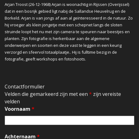
Arjan Troost (26-12-1968) Arjan is woonachtig in Rijssen (Overijssel)
dat in een bosrijk gebied ligt nabij de Sallandse Heuvelrug en de
Borkeld. Arjan is van jongs af aan al geïnteresseerd in de natuur. Zo
hij vroeger als klein jongetje met een schepnet langs de sloten
struinde loopt het nu met zijn camera te speuren naar beestjes en
planten. Zijn fotografie is herkenbaar aan de algemene
onderwerpen en soorten en deze vast te leggen in een keurig
verzorgd en sfeervol totaalplaatje.. Hij is fulltime bezig in de
fotografie, geeft workshops en fotoshoots.
Contactformulier
Velden die gemarkeerd zijn met een
*
zijn vereiste
velden
Voornaam
*
Achternaam
*