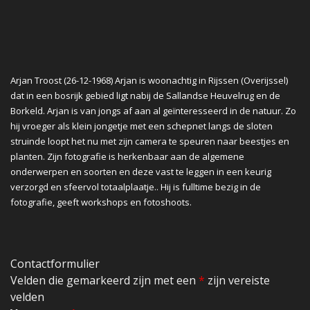
Arjan Troost (26-12-1968) Arjan is woonachtig in Rijssen (Overijssel)
dat in een bosrijk gebied ligt nabij de Sallandse Heuvelrug en de
Borkeld. Arjan is van jongs af aan al geïnteresseerd in de natuur. Zo
hij vroeger als klein jongetje met een schepnet langs de sloten
struinde loopt het nu met zijn camera te speuren naar beestjes en
planten. Zijn fotografie is herkenbaar aan de algemene
onderwerpen en soorten en deze vast te leggen in een keurig
verzorgd en sfeervol totaalplaatje.. Hij is fulltime bezig in de
fotografie, geeft workshops en fotoshoots.
Contactformulier
Velden die gemarkeerd zijn met een
*
zijn vereiste
velden