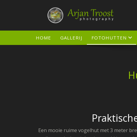
Doorgaan
naar
inhoud
HOME
GALLERIJ
FOTOHUTTEN
H
Praktisch
Een mooie ruime vogelhut met 3 meter breed