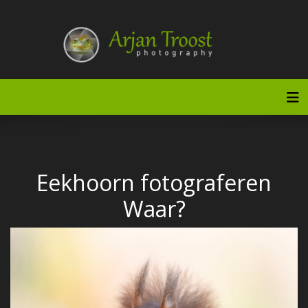
Doorgaan
naar
inhoud
Tog
Eekhoorn fotograferen
Waar?