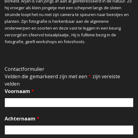
Borkeld. Arjan is van jongs af aan al geïnteresseerd in de natuur. Zo
hij vroeger als klein jongetje met een schepnet langs de sloten
struinde loopt het nu met zijn camera te speuren naar beestjes en
planten. Zijn fotografie is herkenbaar aan de algemene
onderwerpen en soorten en deze vast te leggen in een keurig
verzorgd en sfeervol totaalplaatje.. Hij is fulltime bezig in de
fotografie, geeft workshops en fotoshoots.
Contactformulier
Velden die gemarkeerd zijn met een
*
zijn vereiste
velden
Voornaam
*
Achternaam
*