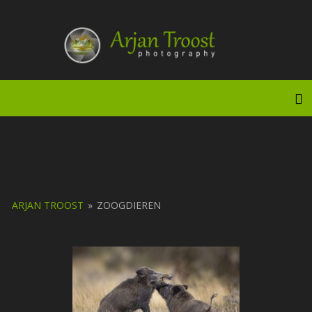
Doorgaan
naar
inhoud
To
ARJAN TROOST
»
ZOOGDIEREN