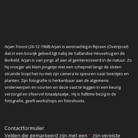
Arjan Troost (26-12-1968) Arjan is woonachtig in Rijssen (Overijssel)
dat in een bosrijk gebied ligt nabij de Sallandse Heuvelrug en de
Borkeld. Arjan is van jongs af aan al geïnteresseerd in de natuur. Zo
hij vroeger als klein jongetje met een schepnet langs de sloten
struinde loopt het nu met zijn camera te speuren naar beestjes en
planten. Zijn fotografie is herkenbaar aan de algemene
onderwerpen en soorten en deze vast te leggen in een keurig
verzorgd en sfeervol totaalplaatje.. Hij is fulltime bezig in de
fotografie, geeft workshops en fotoshoots.
Contactformulier
Velden die gemarkeerd zijn met een
*
zijn vereiste