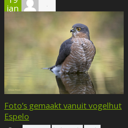
jan
-
uari
201
7
Foto’s gemaakt vanuit vogelhut
Espelo