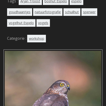
Tags :
Arjan Troost
boshut Espelo
espelo
goudhaantjes
natuurfotografie
schuilhut
sperwer
vogelhut Espelo
vogels
Categorie :
workshop