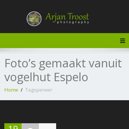
Doorgaan
naar
inhoud
Tog
Foto’s gemaakt vanuit
vogelhut Espelo
Home
Tagsperwer
19